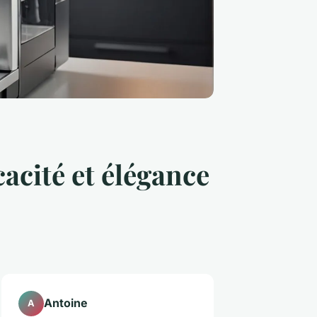
cacité et élégance
Antoine
A