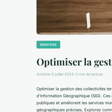
SERVICES
Optimiser la gesti
Antoine
•
5 juillet 2024
•
3 min de lecture
Optimiser la gestion des collectivités te
d'Information Géographique (SIG). Ces out
publiques et améliorent les services mu
géographiques précises. Explorez commen