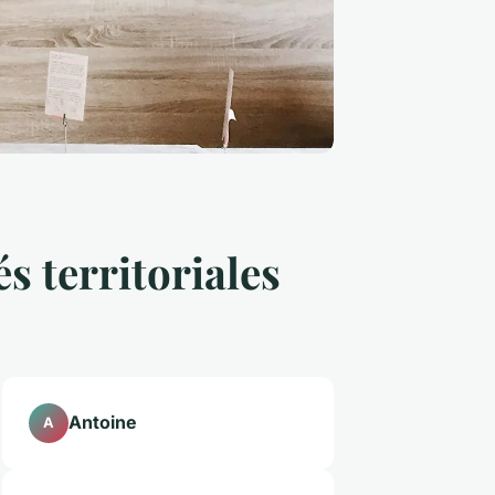
és territoriales
Antoine
A