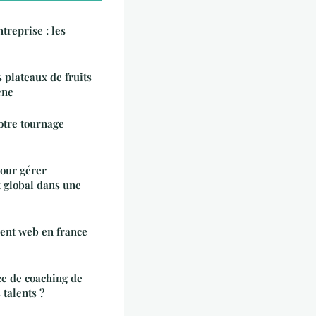
treprise : les
 plateaux de fruits
ène
otre tournage
pour gérer
 global dans une
ent web en france
ce de coaching de
 talents ?